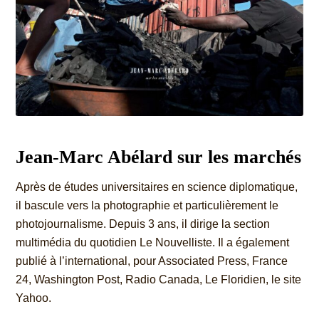
Jean-Marc Abélard
sur les marchés
Après de études universi
taires en science diploma
tique,
il bascule vers la
photographie et particu
lièrement le
photojourna
lisme. Depuis 3 ans,
il dirige la section
multi
média du quotidien
Le Nouvelliste. Il a égale
ment
publié à l’interna
tional, pour Associated
Press, France
24,
Washington Post, Radio
Canada, Le Floridien,
le site
Yahoo.