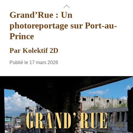
Skip
Back
to
Grand’Rue : Un
To
content
Top
photoreportage sur Port-au-
Prince
Par Kolektif 2D
Publié le 17 mars 2026