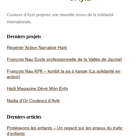
Couleurs d’Ayiti propose une nouvelle vision de la solidarité
internationale.
Derniers projets
Régénér’Action Narrative Haïti
François Nau
Ecole professionnelle de la Vallée de Jacmel
François Nau
KPK – konbit la pa p kanpe (La solidarité en
action)
Haïti Magazine
Dèyè Mòn Enfo
Nadia d’Or
Couleurs d’Ayiti
Derniers articles
Protégeons les enfants – Un regard sur les enjeux du trafic
d’enfants