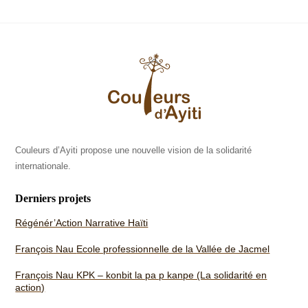
Back
To
Top
Couleurs d’Ayiti propose une nouvelle vision de la solidarité
internationale.
Derniers projets
Régénér’Action Narrative Haïti
François Nau
Ecole professionnelle de la Vallée de Jacmel
François Nau
KPK – konbit la pa p kanpe (La solidarité en
action)