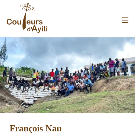
Skip
to
content
Me
François Nau